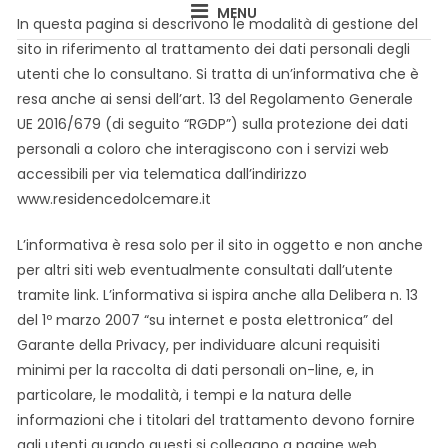
DOLCEMARE SAN
MENU
In questa pagina si descrivono le modalità di gestione del
sito in riferimento al trattamento dei dati personali degli
BENEDETTO DEL
utenti che lo consultano. Si tratta di un’informativa che è
TRONTO
resa anche ai sensi dell’art. 13 del Regolamento Generale
UE 2016/679 (di seguito “RGDP”) sulla protezione dei dati
personali a coloro che interagiscono con i servizi web
accessibili per via telematica dall’indirizzo
www.residencedolcemare.it
L’informativa è resa solo per il sito in oggetto e non anche
per altri siti web eventualmente consultati dall’utente
tramite link. L’informativa si ispira anche alla Delibera n. 13
del 1º marzo 2007 “su internet e posta elettronica” del
Garante della Privacy, per individuare alcuni requisiti
minimi per la raccolta di dati personali on-line, e, in
particolare, le modalità, i tempi e la natura delle
informazioni che i titolari del trattamento devono fornire
agli utenti quando questi si collegano a pagine web,